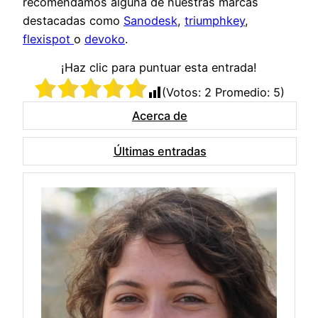
recomendamos alguna de nuestras marcas
destacadas como
Sanodesk
,
triumphkey
,
flexispot
o
devoko
.
¡Haz clic para puntuar esta entrada!
(Votos:
2
Promedio:
5
)
Acerca de
Últimas entradas