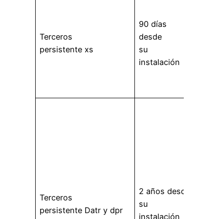
con
90 días
la co
Terceros
desde
c_us
persistente xs
su
auten
instalación
iden
Face
info
De F
que
ident
nave
con 
segu
integ
2 años desde
Terceros
del s
su
persistente Datr y dpr
ellos,
instalación