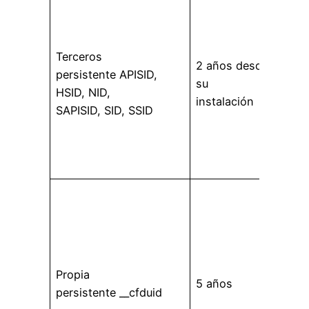
Guar
pref
de us
Terceros
otra
2 años desde
persistente APISID,
info
su
HSID, NID,
los s
instalación
SAPISID, SID, SSID
Goog
que t
usua
info
La co
cfdu
se ut
anula
restr
Propia
5 años
de s
persistente __cfduid
basa