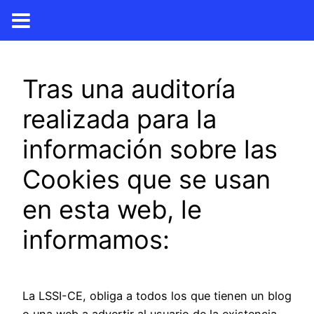
Saltar
al
Tras una auditoría
contenido
realizada para la
información sobre las
Cookies que se usan
en esta web, le
informamos:
La LSSI-CE, obliga a todos los que tienen un blog