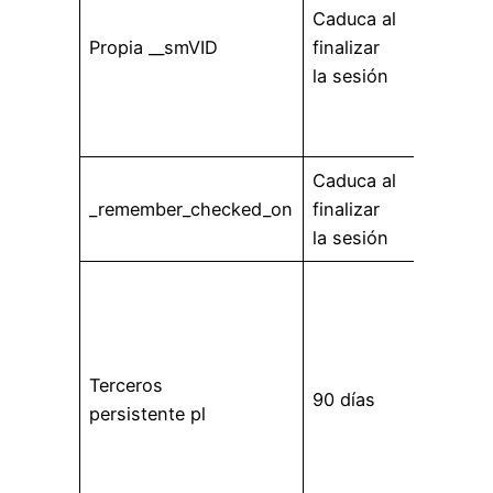
Caduca al
del u
Propia __smVID
finalizar
sus 
la sesión
para 
expe
usuar
Caduca al
Cook
_remember_checked_on
finalizar
func
la sesión
de Tw
Se ut
regis
dispo
un n
Terceros
90 días
inici
persistente pl
a tra
plat
Face