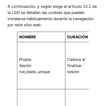
A continuación, y según exige el artículo 22.2 de
la LSSI se detallan las cookies que pueden
instalarse habitualmente durante la navegación
por este sitio web:
NOMBRE
DURACIÓN
FINA
Alma
info
Propia:
Caduca al
usuar
Sesión
finalizar
sesi
tve_leads_unique
sesión
mejor
expe
usua
Se u
disti