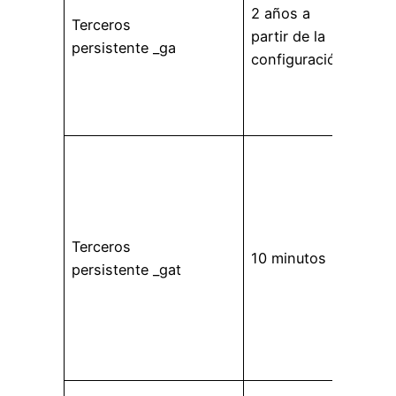
usuar
2 años a
Terceros
una 
partir de la
persistente _ga
pert
configuración
Goog
Anal
info
Se u
saber
ratio
recar
Terceros
cook
10 minutos
persistente _gat
pert
Goog
Analy
Más
info