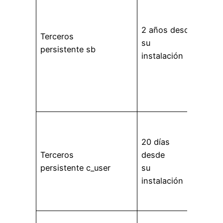
que i
nave
2 años desde
Terceros
fines
su
persistente sb
aute
instalación
del
inici
sesi
info
Se ut
con
20 días
la co
Terceros
desde
para 
persistente c_user
su
tu id
instalación
Face
info
Se ut