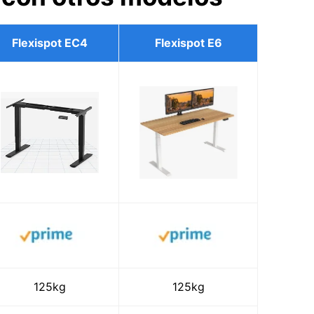
Flexispot EC4
Flexispot E6
125kg
125kg