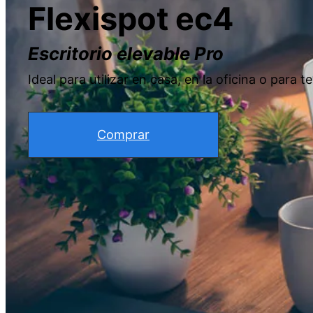
Flexispot ec4
Escritorio elevable Pro
Ideal para utilizar en casa, en la oficina o para te
Comprar