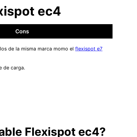
xispot ec4
Cons
los de la misma marca momo el
flexispot e7
e de carga.
vable Flexispot ec4?