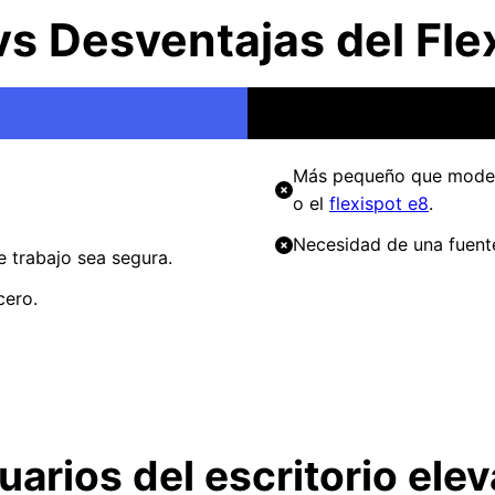
vs Desventajas del Fle
Más pequeño que mode
o el
flexispot e8
.
Necesidad de una fuent
e trabajo sea segura.
cero.
arios del escritorio ele