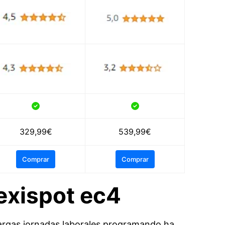
329,99€
539,99€
Comprar
Comprar
lexispot ec4
 largas jornadas laborales programando ha