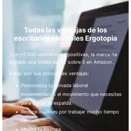
Todas las ventajas de los
escritorios elevables Ergotopia
Con +2.500 valoraciones positivas, la marca ha
logrado una media de 4.2 sobre 5 en Amazon.
Estas son sus principales ventajas:
Personaliza tu jornada laboral
implementando el movimiento que necesitas
para cuidar tu espalda.
Reduce lesiones por trabajar mucho tiempo
sentado.
Mejora tu postura.