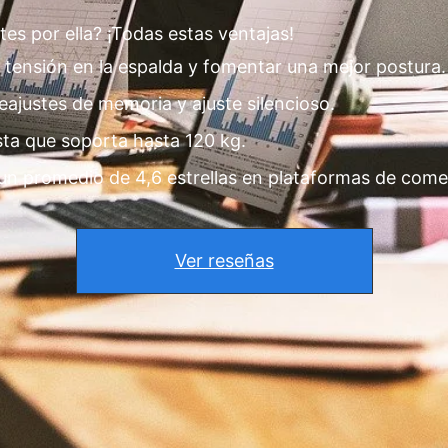
s por ella? ¡Todas estas ventajas!
 tensión en la espalda y fomentar una mejor postura.
reajustes de memoria y ajuste silencioso.
ta que soporta hasta 120 kg.
n promedio de 4,6 estrellas en plataformas de comer
Ver reseñas