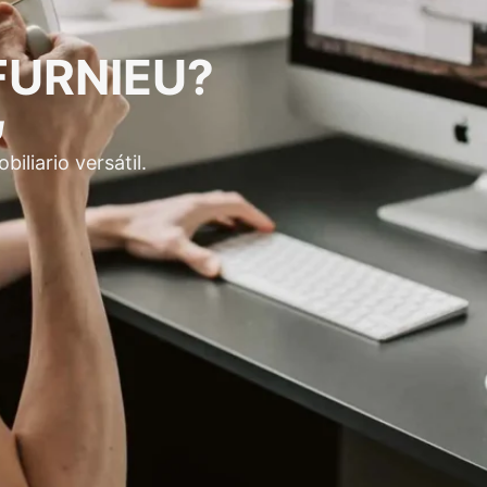
LFURNIEU?
U
liario versátil.