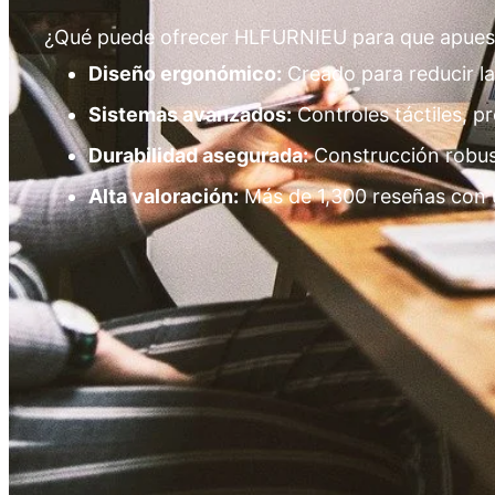
¿Qué puede ofrecer HLFURNIEU para que apueste
Diseño ergonómico:
Creado para reducir la
Sistemas avanzados:
Controles táctiles, p
Durabilidad asegurada:
Construcción robus
Alta valoración:
Más de 1,300 reseñas con u