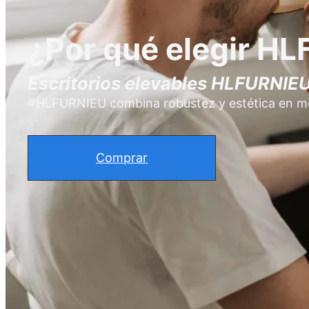
¿Por qué elegir H
Escritorios elevables HLFURNIE
®HLFURNIEU combina robustez y estética en mobi
Comprar