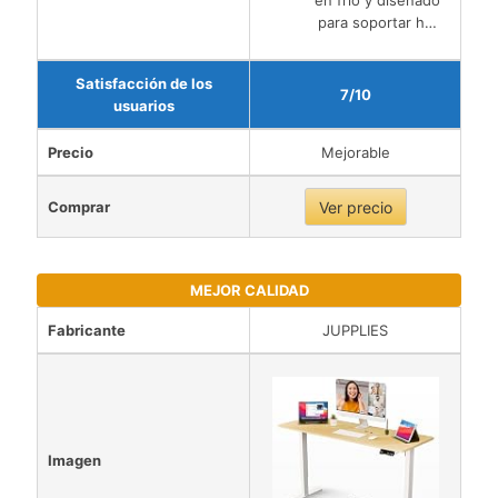
en frío y diseñado
para soportar h…
Satisfacción de los
7/10
usuarios
Precio
Mejorable
Comprar
Ver precio
MEJOR CALIDAD
Fabricante
JUPPLIES
Imagen