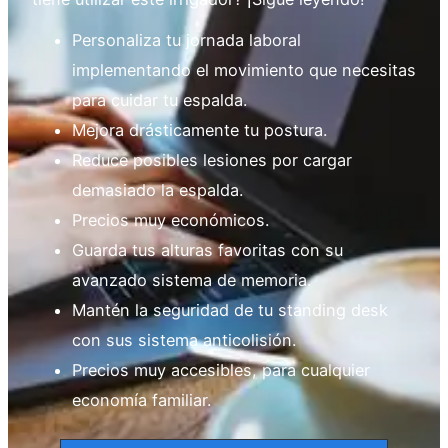
Personaliza tu jornada laboral
implementando el movimiento que necesitas
para cuidar tu espalda.
Mejora drásticamente tu postura.
Reduce posibles lesiones por cargar
demasiado la espalda.
Precios muy económicos.
Guarda tus alturas favoritas con su
avanzado sistema de memoria.
Mantén la seguridad de tu standing desk
con sus sistema anticolisión.
Precios muy accesibles, para cualquier
economía familiar.