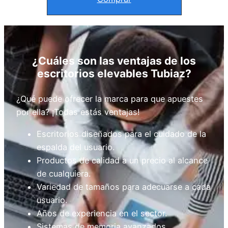
¿Cuáles son las ventajas de los
escritorios elevables Tubiaz?
¿Qué puede ofrecer la marca para que apuestes
por ella? ¡Todas estás ventajas!
Escritorios diseñados para el cuidado de la
espalda del usuario.
Productos de calidad a un precio al alcance
de cualquiera.
Variedad de tamaños para adecuarse a cada
usuario.
Años de experiencia en el sector.
Sistemas de memoria avanzados