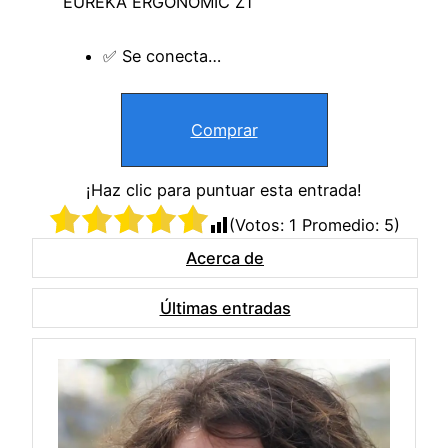
EUREKA ERGONOMIC Z1
✅ Se conecta…
Comprar
¡Haz clic para puntuar esta entrada!
(Votos:
1
Promedio:
5
)
Acerca de
Últimas entradas